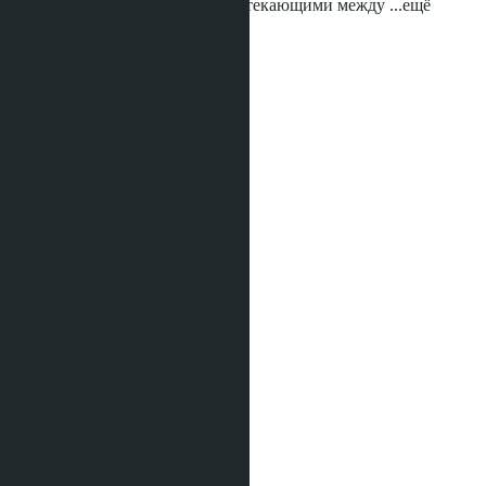
пространствами, свободно перетекающими между
...ещё