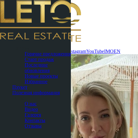
Связаться
Паттайя
сейчас
WhatsApp
Telegram
MAX
Instagram
YouTube
IMO
EN
Горячие предложения
Старт продаж
Последние
обновления
Новые проекты
Избранное
Пхукет
Полезная информация
О нас
О нас
Видео
Галерея
Контакты
Отзывы