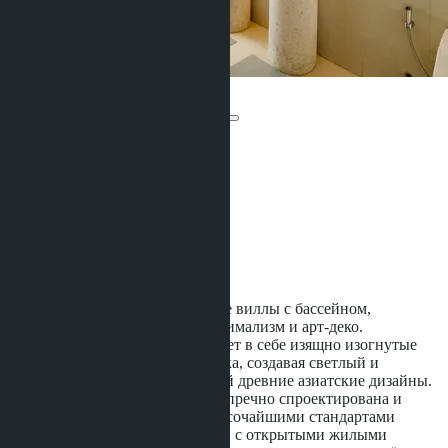
The Trinity Village
От ฿32 661 310
Участвует в рассрочке:
Предложений:
2
Расстояние до моря:
4000 m
Статус строительства:
Строится
The Trinity Village - современные виллы с бассейном,
сочетающие стили модерн, минимализм и арт-деко.
Архитектура безупречно сочетает в себе изящно изогнутые
крыши и окна от пола до потолка, создавая светлый и
воздушный вид, напоминающий древние азиатские дизайны.
Каждая двухэтажная вилла безупречно спроектирована и
выполнена в соответствии с высочайшими стандартами
качества, предлагая образ жизни с открытыми жилыми