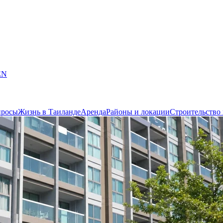
EN
просы
Жизнь в Таиланде
Аренда
Районы и локации
Строительство