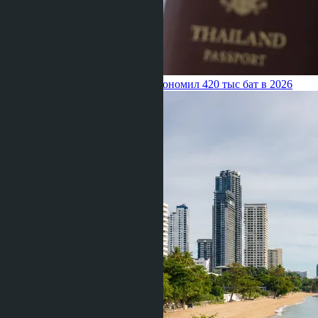
Паттайе за криптовалюту — сэкономил 420 тыс бат в 2026