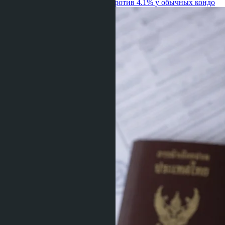
Jomtien 2026: доходность 6.2% против 4.1% у обычных кондо