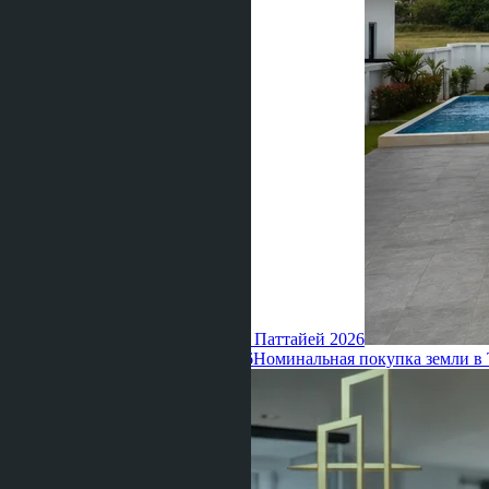
дешевле 10,000 бат: сравнение с Паттайей 2026
Ravshana Umarbaeva ·
06.06.2026
Номинальная покупка земли в 