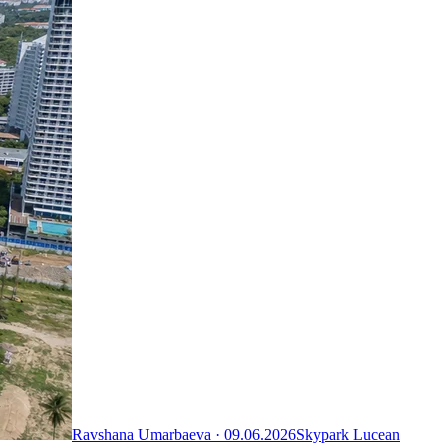
Ravshana Umarbaeva ·
09.06.2026
Skypark Lucean