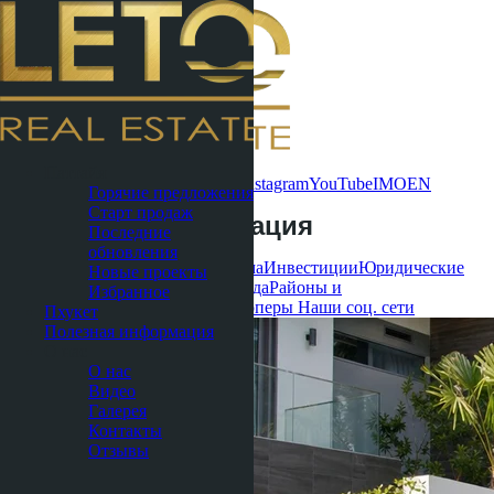
Связаться
Паттайя
сейчас
WhatsApp
Telegram
MAX
Instagram
YouTube
IMO
EN
Горячие предложения
Старт продаж
Полезная информация
Последние
обновления
Все
Кондоминиумы
Виллы и дома
Инвестиции
Юридические
Новые проекты
вопросы
Жизнь в Таиланде
Аренда
Районы и
Избранное
локации
Строительство и девелоперы
Наши соц. сети
Пхукет
Полезная информация
О нас
О нас
Видео
Галерея
Контакты
Отзывы