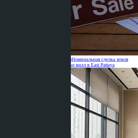
Ravshana Umarbaeva ·
22.06.2026
Номинальная сделка земля
Таиланд: риски 2026 при покупке вилл в East Pattaya