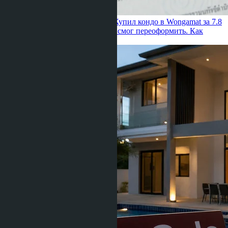
Julia Shaposhnikova ·
23.06.2026
Купил кондо в Wongamat за 7.8
млн — через 5 месяцев сосед не смог переоформить. Как
проверить иностранную квоту