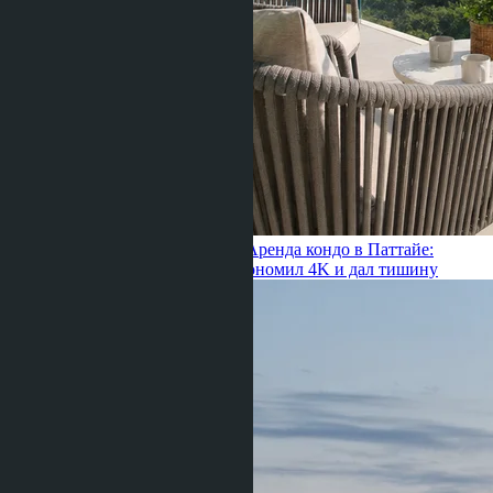
Julia Shaposhnikova ·
25.06.2026
Аренда кондо в Паттайе:
переезд из центра в Наклыа сэкономил 4K и дал тишину