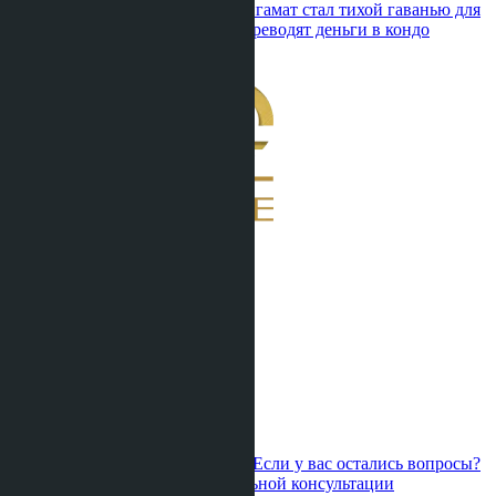
Anastasia Buajan ·
20.06.2026
Вонгамат стал тихой гаванью для
капитала: почему европейцы переводят деньги в кондо
Паттайи
1
2
3
4
5
6
7
8
9
10
11
12
13
14
15
16
17
Если у вас остались вопросы?
Свяжитесь с нами для персональной консультации