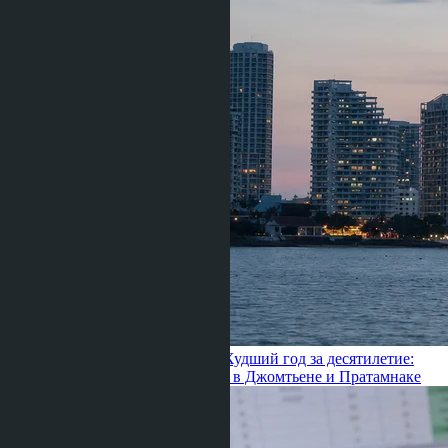
Julia Shaposhnikova ·
24.06.2026
Худший год за десятилетие:
как падение рынка меняет цены в Джомтьене и Пратамнаке