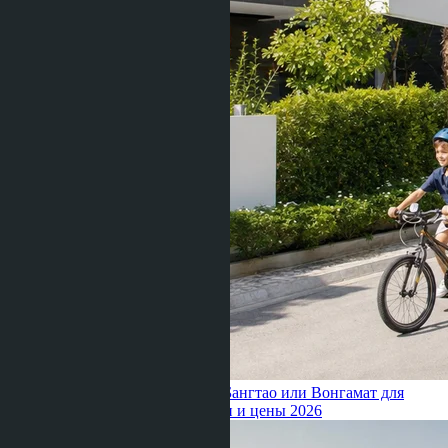
Julia Shaposhnikova ·
27.06.2026
Бангтао или Вонгамат для
семьи с детьми: школы, клиники и цены 2026