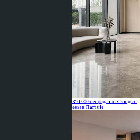
Ravshana Umarbaeva ·
21.06.2026
350 000 непроданных кондо в
Бангкоке: давит ли избыток на цены в Паттайе